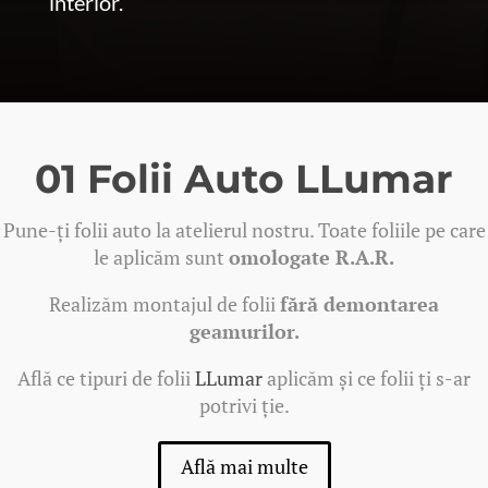
interior.
01 Folii Auto LLumar
Pune-ți folii auto la atelierul nostru. Toate foliile pe care
le aplicăm sunt
omologate R.A.R.
Realizăm montajul de folii
fără demontarea
geamurilor.
Află ce tipuri de folii
LLumar
aplicăm și ce folii ți s-ar
potrivi ție.
Află mai multe