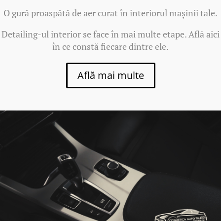
O gură proaspătă de aer curat în interiorul mașinii tale.
Detailing-ul interior se face în mai multe etape. Află aici
în ce constă fiecare dintre ele.
Află mai multe